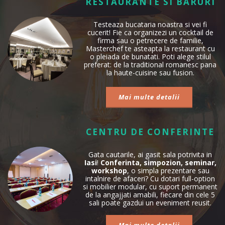
RESTAURANTE SI BARURI
Testeaza bucataria noastra si vei fi
cucerit! Fie ca organizezi un cocktail de
firma sau o petrecere de familie,
Masterchef te asteapta la restaurant cu
o pleiada de bunatati. Poti alege stilul
preferat: de la traditional romanesc pana
la haute-cuisine sau fusion.
Mai multe detalii
CENTRU DE CONFERINTE
Gata cautarile, ai gasit sala potrivita in
Iasi
!
Conferinta, simpozion, seminar,
workshop
, o simpla prezentare sau
intalnire de afaceri? Cu dotari full-option
si mobilier modular, cu suport permanent
de la angajjati amabili, fiecare din cele 5
sali poate gazdui un eveniment reusit.